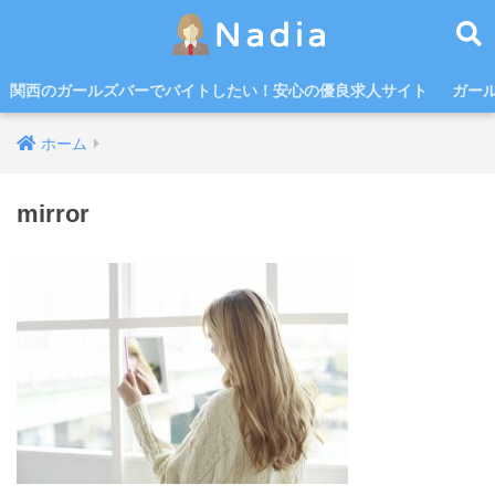
関西のガールズバーでバイトしたい！安心の優良求人サイト
ガー
ホーム
mirror