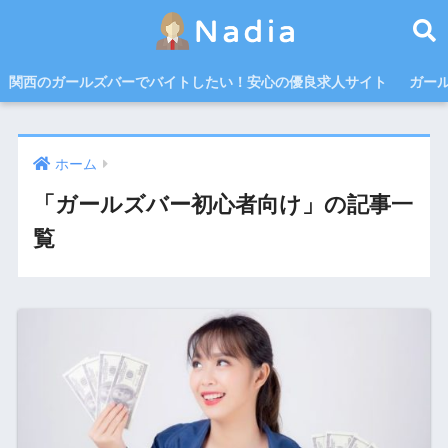
関西のガールズバーでバイトしたい！安心の優良求人サイト
ガー
ホーム
「ガールズバー初心者向け」の記事一
覧