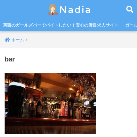
関西のガールズバーでバイトしたい！安心の優良求人サイト
ガー
ホーム
bar