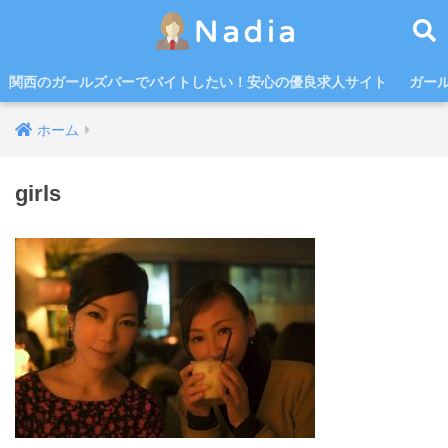
関西のガールズバーでバイトしたい！安心の優良求人サイト
ガー
ホーム
girls