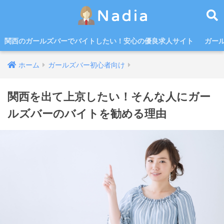
関西のガールズバーでバイトしたい！安心の優良求人サイト
ガー
ホーム
ガールズバー初心者向け
関西を出て上京したい！そんな人にガー
ルズバーのバイトを勧める理由